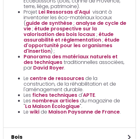
EcoBatissonS (bois, canne de Provence,
terre, liège, patrimoine).
Projet
Lei Ressorsas d'Aqui
visant à
inventorier les éco-matériaux locaux
(
guide de synthèse
;
analyse de cycle de
vie
;
étude prospective sur la
valorisation des bois locaux
;
étude
assurabilité et réglementation
;
étude
d'opportunité pour les organismes
d'insertion
) ;
Panorama des matériaux naturels et
des techniques
traditionnelles associées,
par
David Royer
.
Le
centre de ressources
de la
construction, de la réhabilitation et de
l'aménagement durable.
Les
fiches techniques
d'
APTE
.
Les
nombreux articles
du magazine de
"
La Maison Écologique
".
Le
wiki
de
Maison Paysanne de France
.
Bois