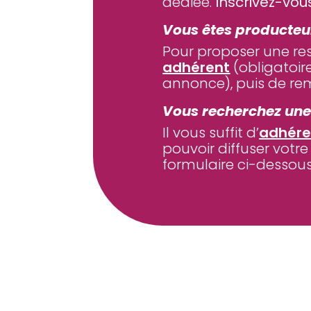
dédiée.
Inscrivez-vou
Vous êtes producteu
Pour proposer une ress
adhérent
(obligatoire
annonce), puis de rem
Vous recherchez une
Il vous suffit d’
adhérer
pouvoir diffuser votre
formulaire ci-dessous