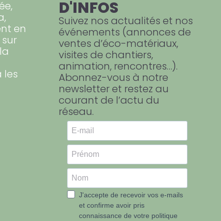
D'INFOS
ée,
a,
Suivez nos actualités et nos
nt en
événements (annonces de
 sur
ventes d’éco-matériaux,
la
visites de chantiers,
animation, rencontres…).
 les
Abonnez-vous à notre
newsletter et restez au
courant de l’actu du
réseau.
J'accepte de recevoir vos e-mails
et confirme avoir pris
connaissance de votre politique