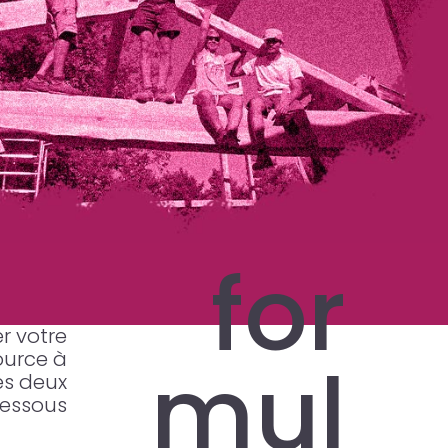
for
er votre
ource à
mul
es deux
dessous