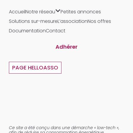
Accueil
Notre réseau
Petites annonces
Solutions sur-mesure
L’association
Nos offres
Documentation
Contact
Adhérer
PAGE HELLOASSO
Ce site a été conçu dans une démarche « low-tech »,
afin de réduire sa consommation énergétique.